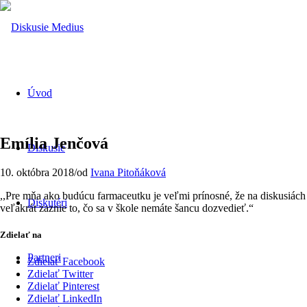
Úvod
Emília Jenčová
Diskusie
10. októbra 2018
/
od
Ivana Pitoňáková
,,Pre mňa ako budúcu farmaceutku je veľmi prínosné, že na diskusiách
Diskutéri
veľakrát zaznie to, čo sa v škole nemáte šancu dozvedieť.“
Zdielať na
Partneri
Zdielať Facebook
Zdielať Twitter
Zdielať Pinterest
Zdielať LinkedIn