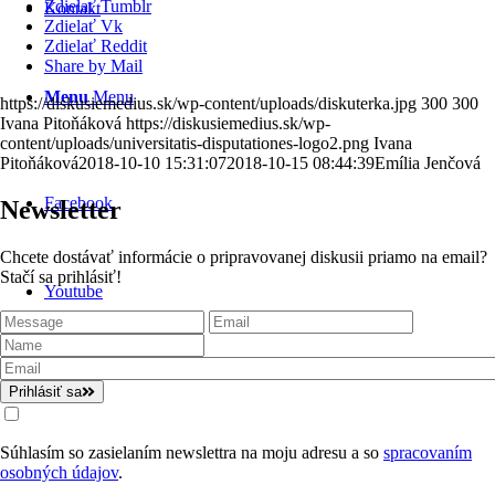
Zdielať Tumblr
Kontakt
Zdielať Vk
Zdielať Reddit
Share by Mail
Menu
Menu
https://diskusiemedius.sk/wp-content/uploads/diskuterka.jpg
300
300
Ivana Pitoňáková
https://diskusiemedius.sk/wp-
content/uploads/universitatis-disputationes-logo2.png
Ivana
Pitoňáková
2018-10-10 15:31:07
2018-10-15 08:44:39
Emília Jenčová
Facebook
Newsletter
Chcete dostávať informácie o pripravovanej diskusii priamo na email?
Stačí sa prihlásiť!
Youtube
Prihlásiť sa
Súhlasím so zasielaním newslettra na moju adresu a so
spracovaním
osobných údajov
.