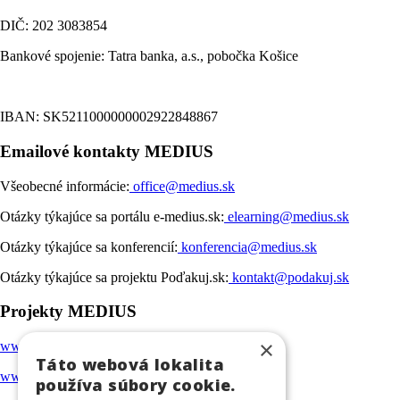
DIČ: 202 3083854
Bankové spojenie: Tatra banka, a.s., pobočka Košice
IBAN: SK5211000000002922848867
Emailové kontakty MEDIUS
Všeobecné informácie:
office@medius.sk
Otázky týkajúce sa portálu e-medius.sk:
elearning@medius.sk
Otázky týkajúce sa konferencií:
konferencia@medius.sk
Otázky týkajúce sa projektu Poďakuj.sk:
kontakt@podakuj.sk
Projekty MEDIUS
×
www.medius.sk
Táto webová lokalita
www.e-medius.sk
používa súbory cookie.