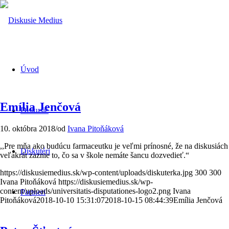
Úvod
Emília Jenčová
Diskusie
10. októbra 2018
/
od
Ivana Pitoňáková
,,Pre mňa ako budúcu farmaceutku je veľmi prínosné, že na diskusiách
Diskutéri
veľakrát zaznie to, čo sa v škole nemáte šancu dozvedieť.“
https://diskusiemedius.sk/wp-content/uploads/diskuterka.jpg
300
300
Ivana Pitoňáková
https://diskusiemedius.sk/wp-
content/uploads/universitatis-disputationes-logo2.png
Ivana
Partneri
Pitoňáková
2018-10-10 15:31:07
2018-10-15 08:44:39
Emília Jenčová