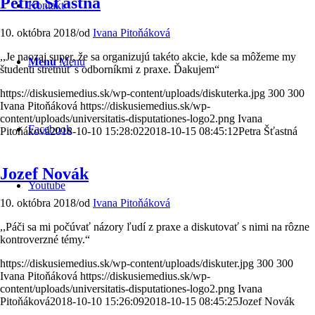
Petra Šťastná
Kontakt
10. októbra 2018
/
od
Ivana Pitoňáková
,,Je naozaj super, že sa organizujú takéto akcie, kde sa môžeme my
Menu
Menu
študenti stretnúť s odborníkmi z praxe. Ďakujem“
https://diskusiemedius.sk/wp-content/uploads/diskuterka.jpg
300
300
Ivana Pitoňáková
https://diskusiemedius.sk/wp-
content/uploads/universitatis-disputationes-logo2.png
Ivana
Facebook
Pitoňáková
2018-10-10 15:28:02
2018-10-15 08:45:12
Petra Šťastná
Jozef Novák
Youtube
10. októbra 2018
/
od
Ivana Pitoňáková
,,Páči sa mi počúvať názory ľudí z praxe a diskutovať s nimi na rôzne
kontroverzné témy.“
https://diskusiemedius.sk/wp-content/uploads/diskuter.jpg
300
300
Ivana Pitoňáková
https://diskusiemedius.sk/wp-
content/uploads/universitatis-disputationes-logo2.png
Ivana
Pitoňáková
2018-10-10 15:26:09
2018-10-15 08:45:25
Jozef Novák