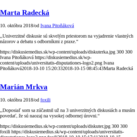
Marta Radecká
10. októbra 2018
/
od
Ivana Pitoňáková
,,Univerzitné diskusie sú skvelým priestorom na vyjadrenie vlastných
názorov a debatu s odborníkmi z praxe.“
https://diskusiemedius.sk/wp-content/uploads/diskuterka.jpg
300
300
Ivana Pitoňáková
https://diskusiemedius.sk/wp-
content/uploads/universitatis-disputationes-logo2.png
Ivana
Pitoňáková
2018-10-10 15:20:33
2018-10-15 08:45:43
Marta Radecká
Marián Mrkva
10. októbra 2018
/
od
foxili
,,Doposiaľ som sa zúčastnil už na 3 univerzitných diskusiách a musím
povedať, že sú naozaj na vysokej odbornej úrovni.“
https://diskusiemedius.sk/wp-content/uploads/diskuter.jpg
300
300
foxili
https://diskusiemedius.sk/wp-content/uploads/universitatis-