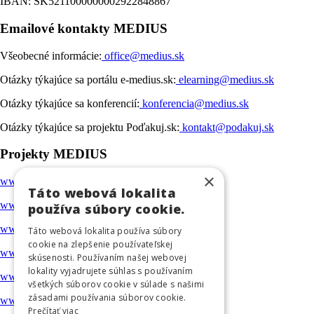
IBAN: SK5211000000002922848867
Emailové kontakty MEDIUS
Všeobecné informácie:
office@medius.sk
Otázky týkajúce sa portálu e-medius.sk:
elearning@medius.sk
Otázky týkajúce sa konferencií:
konferencia@medius.sk
Otázky týkajúce sa projektu Poďakuj.sk:
kontakt@podakuj.sk
Projekty MEDIUS
×
www.medius.sk
Táto webová lokalita
www.e-medius.sk
používa súbory cookie.
www.konferenciemedius.sk
Táto webová lokalita používa súbory
cookie na zlepšenie používateľskej
www.podakuj.sk
skúsenosti. Používaním našej webovej
lokality vyjadrujete súhlas s používaním
www.ambulancia.online
všetkých súborov cookie v súlade s našimi
zásadami používania súborov cookie.
www.gcptraining.eu
Prečítať viac