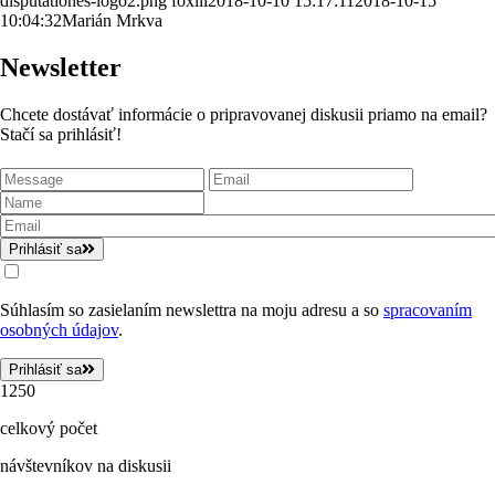
disputationes-logo2.png
foxili
2018-10-10 15:17:11
2018-10-15
10:04:32
Marián Mrkva
Newsletter
Chcete dostávať informácie o pripravovanej diskusii priamo na email?
Stačí sa prihlásiť!
Prihlásiť sa
Súhlasím so zasielaním newslettra na moju adresu a so
spracovaním
osobných údajov
.
Prihlásiť sa
1250
celkový počet
návštevníkov na diskusii