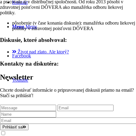
a pracovala aj v distribučnej spoločnosti. Od roku 2013 pôsobí v
Kontakt
zdravotnej poisťovni DÔVERA ako manažérka odboru liekovej
politiky.
pôsobenie (v čase konania diskusie): manažérka odboru liekovej
Menu
Menu
politiky v zdravotnej poisťovni DÔVERA
Diskusie, ktoré absolvoval:
Život nad zlato. Ale ktorý?
Facebook
Kontakty na diskutéra:
Newsletter
Youtube
Chcete dostávať informácie o pripravovanej diskusii priamo na email?
Stačí sa prihlásiť!
Prihlásiť sa