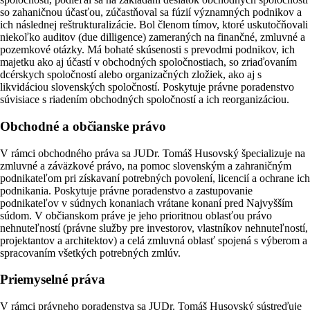
so zahaničnou účasťou, zúčastňoval sa fúzií významných podnikov a
ich následnej reštrukturalizácie. Bol členom tímov, ktoré uskutočňovali
niekoľko auditov (due dilligence) zameraných na finančné, zmluvné a
pozemkové otázky. Má bohaté skúsenosti s prevodmi podnikov, ich
majetku ako aj účastí v obchodných spoločnostiach, so zriaďovaním
dcérskych spoločností alebo organizačných zložiek, ako aj s
likvidáciou slovenských spoločností. Poskytuje právne poradenstvo
súvisiace s riadením obchodných spoločností a ich reorganizáciou.
Obchodné a občianske právo
V rámci obchodného práva sa JUDr. Tomáš Husovský špecializuje na
zmluvné a záväzkové právo, na pomoc slovenským a zahraničným
podnikateľom pri získavaní potrebných povolení, licencií a ochrane ich
podnikania. Poskytuje právne poradenstvo a zastupovanie
podnikateľov v súdnych konaniach vrátane konaní pred Najvyšším
súdom. V občianskom práve je jeho prioritnou oblasťou právo
nehnuteľností (právne služby pre investorov, vlastníkov nehnuteľností,
projektantov a architektov) a celá zmluvná oblasť spojená s výberom a
spracovaním všetkých potrebných zmlúv.
Priemyselné práva
V rámci právneho poradenstva sa JUDr. Tomáš Husovský sústreďuje