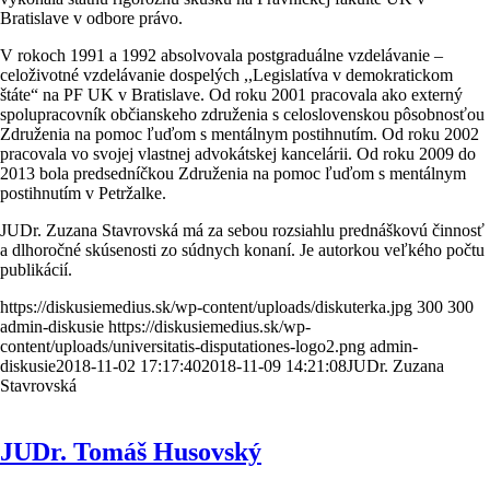
Bratislave v odbore právo.
V rokoch 1991 a 1992 absolvovala postgraduálne vzdelávanie –
celoživotné vzdelávanie dospelých ,,Legislatíva v demokratickom
štáte“ na PF UK v Bratislave. Od roku 2001 pracovala ako externý
spolupracovník občianskeho združenia s celoslovenskou pôsobnosťou
Združenia na pomoc ľuďom s mentálnym postihnutím. Od roku 2002
pracovala vo svojej vlastnej advokátskej kancelárii. Od roku 2009 do
2013 bola predsedníčkou Združenia na pomoc ľuďom s mentálnym
postihnutím v Petržalke.
JUDr. Zuzana Stavrovská má za sebou rozsiahlu prednáškovú činnosť
a dlhoročné skúsenosti zo súdnych konaní. Je autorkou veľkého počtu
publikácií.
https://diskusiemedius.sk/wp-content/uploads/diskuterka.jpg
300
300
admin-diskusie
https://diskusiemedius.sk/wp-
content/uploads/universitatis-disputationes-logo2.png
admin-
diskusie
2018-11-02 17:17:40
2018-11-09 14:21:08
JUDr. Zuzana
Stavrovská
JUDr. Tomáš Husovský