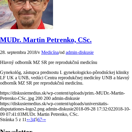
MUDr. Martin Petrenko, CSc.
28. septembra 2018
/
v
Medicína
/
od
admin-diskusie
Hlavný odborník MZ SR pre reprodukčnú medicínu
Gynekológ, zástupca prednostu I. gynekologicko-pôrodníckej kliniky
LF UK a UNB, vedúci Centra reprodukčnej medicíny UNB a hlavný
odborník MZ SR pre reprodukčnú medicínu.
https://diskusiemedius.sk/wp-content/uploads/prim.-MUDr.-Martin-
Petrenko-CSc..jpg
200
200
admin-diskusie
https://diskusiemedius.sk/wp-content/uploads/universitatis-
disputationes-logo2.png
admin-diskusie
2018-09-28 17:32:02
2018-10-
09 07:41:03
MUDr. Martin Petrenko, CSc.
Stránka 5 z 11
«
‹
3
4
5
6
7
›
»