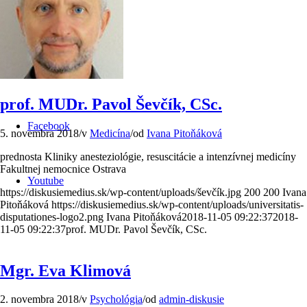
Kontakt
Menu
Menu
prof. MUDr. Pavol Ševčík, CSc.
Facebook
5. novembra 2018
/
v
Medicína
/
od
Ivana Pitoňáková
prednosta Kliniky anesteziológie, resuscitácie a intenzívnej medicíny
Fakultnej nemocnice Ostrava
Youtube
https://diskusiemedius.sk/wp-content/uploads/ševčík.jpg
200
200
Ivana
Pitoňáková
https://diskusiemedius.sk/wp-content/uploads/universitatis-
disputationes-logo2.png
Ivana Pitoňáková
2018-11-05 09:22:37
2018-
11-05 09:22:37
prof. MUDr. Pavol Ševčík, CSc.
Mgr. Eva Klimová
2. novembra 2018
/
v
Psychológia
/
od
admin-diskusie