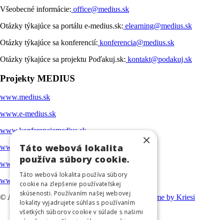
Všeobecné informácie:
office@medius.sk
Otázky týkajúce sa portálu e-medius.sk:
elearning@medius.sk
Otázky týkajúce sa konferencií:
konferencia@medius.sk
Otázky týkajúce sa projektu Poďakuj.sk:
kontakt@podakuj.sk
Projekty MEDIUS
www.medius.sk
www.e-medius.sk
www.konferenciemedius.sk
×
Táto webová lokalita
www.podakuj.sk
používa súbory cookie.
www.ambulancia.online
Táto webová lokalita používa súbory
www.gcptraining.eu
cookie na zlepšenie používateľskej
skúsenosti. Používaním našej webovej
© Autorské práva -
Diskusie Medius
-
Enfold Theme by Kriesi
lokality vyjadrujete súhlas s používaním
všetkých súborov cookie v súlade s našimi
Zásady ochrany osobných údajov