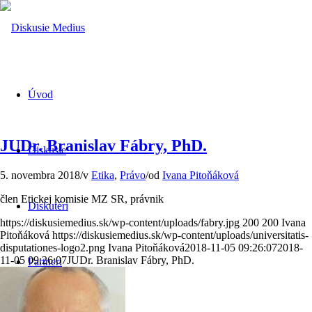
Úvod
JUDr. Branislav Fábry, PhD.
Diskusie
5. novembra 2018
/
v
Etika
,
Právo
/
od
Ivana Pitoňáková
člen Etickej komisie MZ SR, právnik
Diskutéri
https://diskusiemedius.sk/wp-content/uploads/fabry.jpg
200
200
Ivana
Pitoňáková
https://diskusiemedius.sk/wp-content/uploads/universitatis-
disputationes-logo2.png
Ivana Pitoňáková
2018-11-05 09:26:07
2018-
11-05 09:26:07
JUDr. Branislav Fábry, PhD.
Partneri