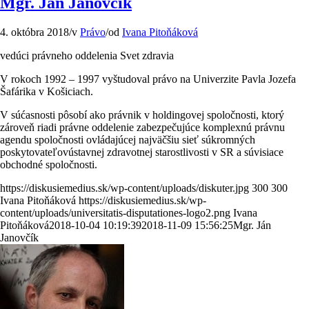
Mgr. Ján Janovčík
4. októbra 2018
/
v
Právo
/
od
Ivana Pitoňáková
vedúci právneho oddelenia Svet zdravia
V rokoch 1992 – 1997 vyštudoval právo na Univerzite Pavla Jozefa
Šafárika v Košiciach.
V súćasnosti pôsobí ako právnik v holdingovej spoločnosti, ktorý
zároveň riadi právne oddelenie zabezpečujúce
komplexnú právnu
agendu spoločnosti ovládajúcej najväčšiu sieť súkromných
poskytovateľov
ústavnej zdravotnej starostlivosti v SR a súvisiace
obchodné spoločnosti.
https://diskusiemedius.sk/wp-content/uploads/diskuter.jpg
300
300
Ivana Pitoňáková
https://diskusiemedius.sk/wp-
content/uploads/universitatis-disputationes-logo2.png
Ivana
Pitoňáková
2018-10-04 10:19:39
2018-11-09 15:56:25
Mgr. Ján
Janovčík