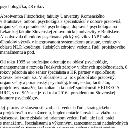
psychologička, 48 rokov
Absolventka Filozofickej fakulty Univerzity Komenského
v Bratislave, odboru psychológia a špecializácií v odbore pracovná,
organizačná a poradenská psychológia, dopravná psychológia na
Lekárskej fakulte Slovenskej zdravotníckej univerzity v Bratislave.
Absolvovala dlhodobý psychoanalytický výcvik v IAP Praha,
dlhodobý výcvik v integrovanom systemickom prístupe, tréningy v
oblasti NLP, koučingu, ľudských zdrojov, vedenia ľudí, projektového
manažmentu a pod.
Od roku 1995 sa profesijne orientuje na oblasť psychológie,
managementu a rozvoja ľudských zdrojov v rôznych spoločnostiach, 8
rokov pôsobila ako senior špecialista a HR partner v spoločnosti
Slovak Telekom, a.s. V súčasnosti 12. rok pôsobí ako pracovný,
organizačný a poradenský psychológ, kouč, lektor, facilitátor,
projektový manažér, konzultant a konateľ spoločnosti HEURECA
HRC, s.r.o. Súčasne je od roku 2016 prezidentkou Slovenskej
komory psychológov.
Jej pracovné skúsenosti z oblasti vedenia ľudí, strategického
a projektového manažmentu, implementácie inovácií sa viažu na
skúsenosti ktoré získala pri priamom vedení ľudí, ale i pri práci
s manažérmi, špecialistami a výkonnými zamestnancami nadnárodných