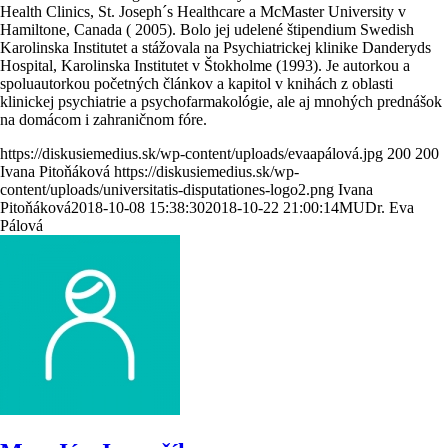
Health Clinics, St. Joseph´s Healthcare a McMaster University v
Hamiltone, Canada ( 2005). Bolo jej udelené štipendium Swedish
Karolinska Institutet a stážovala na Psychiatrickej klinike Danderyds
Hospital, Karolinska Institutet v Štokholme (1993). Je autorkou a
spoluautorkou početných článkov a kapitol v knihách z oblasti
klinickej psychiatrie a psychofarmakológie, ale aj mnohých prednášok
na domácom i zahraničnom fóre.
https://diskusiemedius.sk/wp-content/uploads/evaapálová.jpg
200
200
Ivana Pitoňáková
https://diskusiemedius.sk/wp-
content/uploads/universitatis-disputationes-logo2.png
Ivana
Pitoňáková
2018-10-08 15:38:30
2018-10-22 21:00:14
MUDr. Eva
Pálová