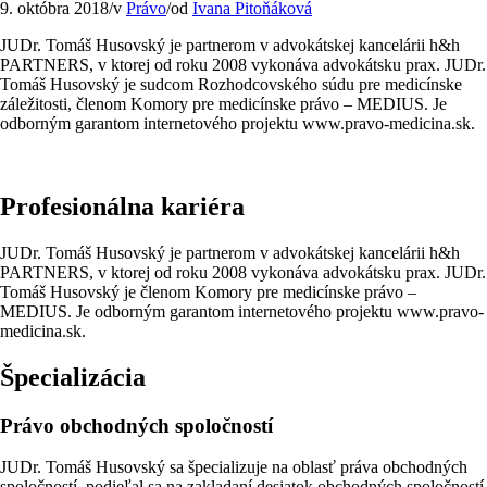
9. októbra 2018
/
v
Právo
/
od
Ivana Pitoňáková
JUDr. Tomáš Husovský je partnerom v advokátskej kancelárii h&h
PARTNERS, v ktorej od roku 2008 vykonáva advokátsku prax. JUDr.
Tomáš Husovský je sudcom Rozhodcovského súdu pre medicínske
záležitosti, členom Komory pre medicínske právo – MEDIUS. Je
odborným garantom internetového projektu www.pravo-medicina.sk.
Profesionálna kariéra
JUDr. Tomáš Husovský je partnerom v advokátskej kancelárii h&h
PARTNERS, v ktorej od roku 2008 vykonáva advokátsku prax. JUDr.
Tomáš Husovský je členom Komory pre medicínske právo –
MEDIUS. Je odborným garantom internetového projektu www.pravo-
medicina.sk.
Špecializácia
Právo obchodných spoločností
JUDr. Tomáš Husovský sa špecializuje na oblasť práva obchodných
spoločností, podieľal sa na zakladaní desiatok obchodných spoločností