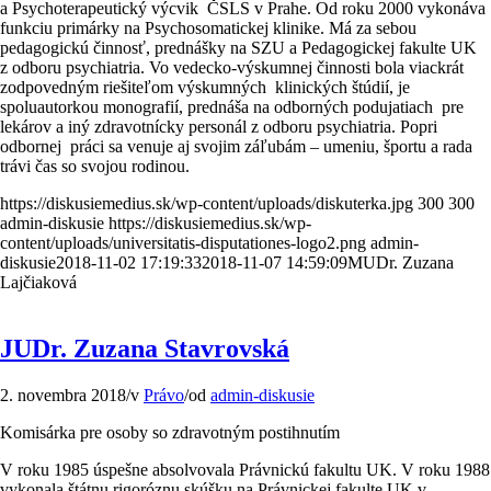
a Psychoterapeutický výcvik ČSLS v Prahe. Od roku 2000 vykonáva
funkciu primárky na Psychosomatickej klinike. Má za sebou
pedagogickú činnosť, prednášky na SZU a Pedagogickej fakulte UK
z odboru psychiatria. Vo vedecko-výskumnej činnosti bola viackrát
zodpovedným riešiteľom výskumných klinických štúdií, je
spoluautorkou monografií, prednáša na odborných podujatiach pre
lekárov a iný zdravotnícky personál z odboru psychiatria. Popri
odbornej práci sa venuje aj svojim záľubám – umeniu, športu a rada
trávi čas so svojou rodinou.
https://diskusiemedius.sk/wp-content/uploads/diskuterka.jpg
300
300
admin-diskusie
https://diskusiemedius.sk/wp-
content/uploads/universitatis-disputationes-logo2.png
admin-
diskusie
2018-11-02 17:19:33
2018-11-07 14:59:09
MUDr. Zuzana
Lajčiaková
JUDr. Zuzana Stavrovská
2. novembra 2018
/
v
Právo
/
od
admin-diskusie
Komisárka pre osoby so zdravotným postihnutím
V roku 1985 úspešne absolvovala Právnickú fakultu UK. V roku 1988
vykonala štátnu rigoróznu skúšku na Právnickej fakulte UK v