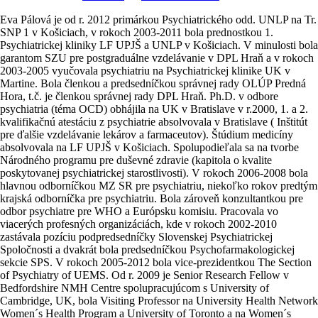
Eva Pálová je od r. 2012 primárkou Psychiatrického odd. UNLP na Tr.
SNP 1 v Košiciach, v rokoch 2003-2011 bola prednostkou 1.
Psychiatrickej kliniky LF UPJŠ a UNLP v Košiciach. V minulosti bola
garantom SZU pre postgraduálne vzdelávanie v DPL Hraň a v rokoch
2003-2005 vyučovala psychiatriu na Psychiatrickej klinike UK v
Martine. Bola členkou a predsedníčkou správnej rady OLÚP Predná
Hora, t.č. je členkou správnej rady DPL Hraň. Ph.D. v odbore
psychiatria (téma OCD) obhájila na UK v Bratislave v r.2000, 1. a 2.
kvalifikačnú atestáciu z psychiatrie absolvovala v Bratislave ( Inštitút
pre ďalšie vzdelávanie lekárov a farmaceutov). Štúdium medicíny
absolvovala na LF UPJŠ v Košiciach. Spolupodieľala sa na tvorbe
Národného programu pre duševné zdravie (kapitola o kvalite
poskytovanej psychiatrickej starostlivosti). V rokoch 2006-2008 bola
hlavnou odborníčkou MZ SR pre psychiatriu, niekoľko rokov predtým
krajská odborníčka pre psychiatriu. Bola zároveň konzultantkou pre
odbor psychiatre pre WHO a Európsku komisiu. Pracovala vo
viacerých profesných organizáciách, kde v rokoch 2002-2010
zastávala pozíciu podpredsedníčky Slovenskej Psychiatrickej
Spoločnosti a dvakrát bola predsedníčkou Psychofarmakologickej
sekcie SPS. V rokoch 2005-2012 bola vice-prezidentkou The Section
of Psychiatry of UEMS. Od r. 2009 je Senior Research Fellow v
Bedfordshire NMH Centre spolupracujúcom s University of
Cambridge, UK, bola Visiting Professor na University Health Network
Women´s Health Program a University of Toronto a na Women´s