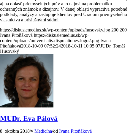
aj na oblasť priemyselných práv a to najmä na problematiku
ochranných známok a dizajnov. V danej oblasti vypracúva potrebné
podklady, analýzy a zastupuje klientov pred Úradom priemyselného
vlastníctva a príslušnými súdmi.
https://diskusiemedius.sk/wp-content/uploads/husovsky.jpg
200
200
Ivana Pitoňáková
https://diskusiemedius.sk/wp-
content/uploads/universitatis-disputationes-logo2.png
Ivana
Pitoňáková
2018-10-09 07:52:24
2018-10-11 10:05:07
JUDr. Tomáš
Husovský
MUDr. Eva Pálová
8. októbra 2018
/
v
Medicína
/
od
Ivana Pitoňáková