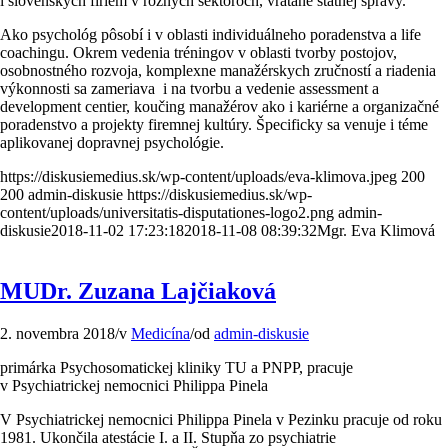
i slovenských firiem v rôznych sektoroch, vrátane štátnej správy.
Ako psychológ pôsobí i v oblasti individuálneho poradenstva a life
coachingu. Okrem vedenia tréningov v oblasti tvorby postojov,
osobnostného rozvoja, komplexne manažérskych zručností a riadenia
výkonnosti sa zameriava i na tvorbu a vedenie assessment a
development centier, koučing manažérov ako i kariérne a organizačné
poradenstvo a projekty firemnej kultúry. Špecificky sa venuje i téme
aplikovanej dopravnej psychológie.
https://diskusiemedius.sk/wp-content/uploads/eva-klimova.jpeg
200
200
admin-diskusie
https://diskusiemedius.sk/wp-
content/uploads/universitatis-disputationes-logo2.png
admin-
diskusie
2018-11-02 17:23:18
2018-11-08 08:39:32
Mgr. Eva Klimová
MUDr. Zuzana Lajčiaková
2. novembra 2018
/
v
Medicína
/
od
admin-diskusie
primárka Psychosomatickej kliniky TU a PNPP, pracuje
v Psychiatrickej nemocnici Philippa Pinela
V Psychiatrickej nemocnici Philippa Pinela v Pezinku pracuje od roku
1981. Ukončila atestácie I. a II. Stupňa zo psychiatrie