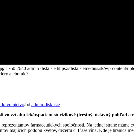
jpg
1760
2640
admin-diskusie
https://diskusiemedius.sk/wp-content/upl
iéry alebo nie?
dravotníctvo
/
od
admin-diskusie
 vo vzťahu lekár-pacient sú rizikové (trestný, ústavný pohľad a r
či reprezentantov farmaceutických spoločností. Na jednej strane máme 
ntov majúcich podobu kvetov, dezertu či fľaše vína. Kde je hranica 