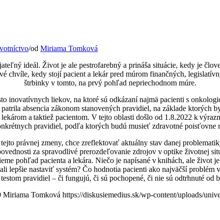
votníctvo
/
od
Miriama Tomková
ateľný ideál. Život je ale pestrofarebný a prináša situácie, kedy je č
 chvíle, kedy stojí pacient a lekár pred múrom finančných, legislatívn
štrbinky v tomto, na prvý pohľad nepriechodnom múre.
o inovatívnych liekov, na ktoré sú odkázaní najmä pacienti s onkolog
 patrila absencia zákonom stanovených pravidiel, na základe ktorých b
lekárom a taktiež pacientom. V tejto oblasti došlo od 1.8.2022 k výraz
 konkrétnych pravidiel, podľa ktorých budú musieť zdravotné poisťovne 
mi tejto právnej zmeny, chce zreflektovať aktuálny stav danej problem
vednosti za spravodlivé prerozdeľovanie zdrojov v optike životnej sit
eme pohľad pacienta a lekára. Niečo je napísané v knihách, ale život j
vali lepšie nastaviť systém? Čo hodnotia pacienti ako najväčší problém
testom pravidiel – či fungujú, či sú pochopené, či nie sú odtrhnuté od be
0
Miriama Tomková
https://diskusiemedius.sk/wp-content/uploads/unive