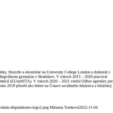
litiky, filozofie a ekonómie na University College London a doktorát z
bilingválnom gymnáziu v Bratislave. V rokoch 2015 – 2020 pracoval
titúcií (EUnetHTA). V rokoch 2020 – 2021 viedol Odbor agentúry pre
oku 2019 pôsobí ako lektor na Ústave sociálneho lekárstva a lekárskej
sitatis-disputationes-logo2.png
Miriama Tomková
2022-11-04