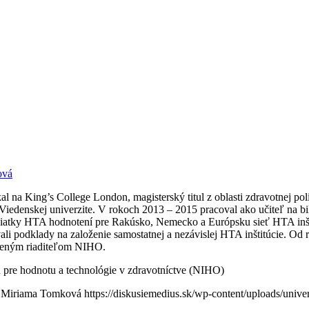
ová
kal na King’s College London, magisterský titul z oblasti zdravotnej po
a Viedenskej univerzite. V rokoch 2013 – 2015 pracoval ako učiteľ na 
siatky HTA hodnotení pre Rakúsko, Nemecko a Európsku sieť HTA inš
i podklady na založenie samostatnej a nezávislej HTA inštitúcie. Od r
ereným riaditeľom NIHO.
tu pre hodnotu a technológie v zdravotníctve (NIHO)
Miriama Tomková
https://diskusiemedius.sk/wp-content/uploads/univer