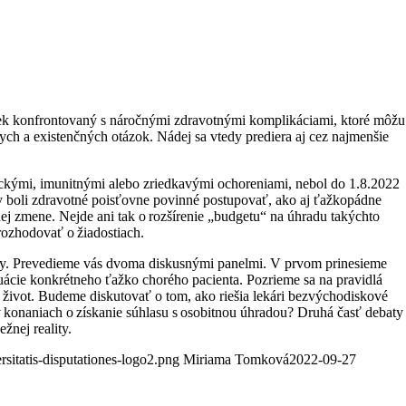
lovek konfrontovaný s náročnými zdravotnými komplikáciami, ktoré môžu
ych a existenčných otázok. Nádej sa vtedy prediera aj cez najmenšie
ickými, imunitnými alebo zriedkavými ochoreniami, nebol do 1.8.2022
y boli zdravotné poisťovne povinné postupovať, ako aj ťažkopádne
nej zmene. Nejde ani tak o rozšírenie „budgetu“ na úhradu takýchto
rozhodovať o žiadostiach.
atiky. Prevedieme vás dvoma diskusnými panelmi. V prvom prinesieme
uácie konkrétneho ťažko chorého pacienta. Pozrieme sa na pravidlá
e život. Budeme diskutovať o tom, ako riešia lekári bezvýchodiskové
 v konaniach o získanie súhlasu s osobitnou úhradou? Druhá časť debaty
žnej reality.
rsitatis-disputationes-logo2.png
Miriama Tomková
2022-09-27