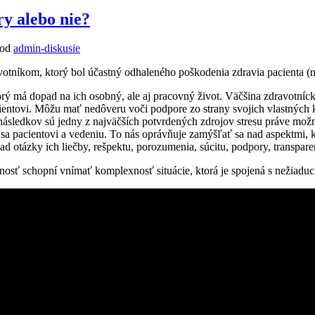
y alebo nie?
od
admin-diskusie
votníkom, ktorý bol účastný odhaleného poškodenia zdravia pacienta (n
torý má dopad na ich osobný, ale aj pracovný život. Väčšina zdravotníck
acientovi. Môžu mať nedôveru voči podpore zo strany svojich vlastných
ledkov sú jedny z najväčších potvrdených zdrojov stresu práve možné
a sa pacientovi a vedeniu. To nás oprávňuje zamýšľať sa nad aspektmi, 
ad otázky ich liečby, rešpektu, porozumenia, súcitu, podpory, transpare
osť schopní vnímať komplexnosť situácie, ktorá je spojená s nežiadu