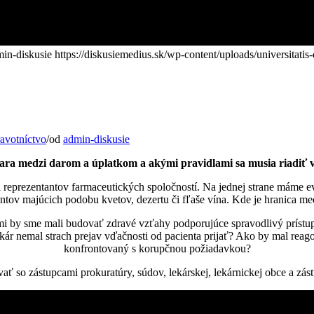
in-diskusie
https://diskusiemedius.sk/wp-content/uploads/universitatis
avotníctvo
/
od
admin-diskusie
ara medzi darom a úplatkom a akými pravidlami sa musia riadiť 
či reprezentantov farmaceutických spoločností. Na jednej strane máme 
ntov majúcich podobu kvetov, dezertu či fľaše vína. Kde je hranica 
mi by sme mali budovať zdravé vzťahy podporujúce spravodlivý prístup p
kár nemal strach prejav vďačnosti od pacienta prijať? Ako by mal reagova
konfrontovaný s korupčnou požiadavkou?
ť so zástupcami prokuratúry, súdov, lekárskej, lekárnickej obce a zá