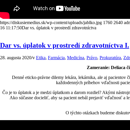
https://diskusiemedius.sk/wp-content/uploads/jablko.jpg
1760
2640
adm
16 11:17:50
Dar vs. úplatok v prostredí zdravotníctva
Dar vs. úplatok v prostredí zdravotníctva I.
28. augusta 2020
/
v
Etika
,
Farmácia
,
Medicína
,
Právo
,
Prokuratúra
,
Zdr
Zameranie: Deliaca či
Denné eticko-právne dilemy lekára, lekárnika, ale aj pacientov 
každodenných príbehov vďačnosti pacie
Čo je to úplatok a je medzi úplatkom a darom rozdiel? Akými nástroj
Ako súčasne docieliť, aby sa pacient nebál prejaviť vďačnosť a le
O týchto otázkach budeme diskutova