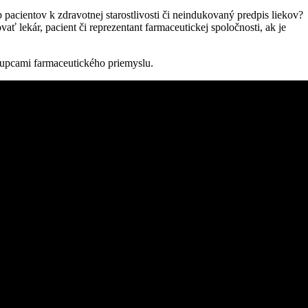
acientov k zdravotnej starostlivosti či neindukovaný predpis liekov?
ť lekár, pacient či reprezentant farmaceutickej spoločnosti, ak je
stupcami farmaceutického priemyslu.