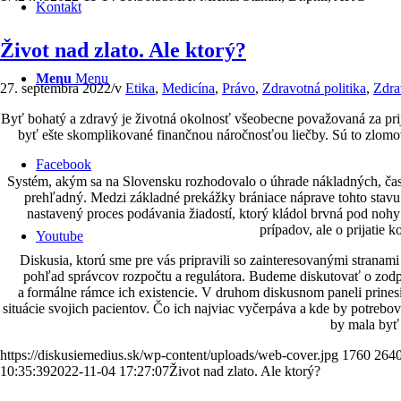
Kontakt
Život nad zlato. Ale ktorý?
Menu
Menu
27. septembra 2022
/
v
Etika
,
Medicína
,
Právo
,
Zdravotná politika
,
Zdra
Byť bohatý a zdravý je životná okolnosť všeobecne považovaná za prij
byť ešte skomplikované finančnou náročnosťou liečby. Sú to zlomové
Facebook
Systém, akým sa na Slovensku rozhodovalo o úhrade nákladných, čast
prehľadný. Medzi základné prekážky brániace náprave tohto stavu
nastavený proces podávania žiadostí, ktorý kládol brvná pod nohy 
prípadov, ale o prijatie
Youtube
Diskusia, ktorú sme pre vás pripravili so zainteresovanými strana
pohľad správcov rozpočtu a regulátora. Budeme diskutovať o zodpo
a formálne rámce ich existencie. V druhom diskusnom paneli prinesi
situácie svojich pacientov. Čo ich najviac vyčerpáva a kde by potrebo
by mala byť 
https://diskusiemedius.sk/wp-content/uploads/web-cover.jpg
1760
264
10:35:39
2022-11-04 17:27:07
Život nad zlato. Ale ktorý?