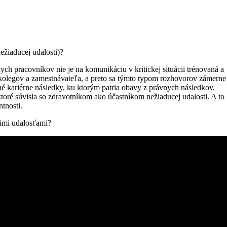
ežiaducej udalosti)?
ych pracovníkov nie je na komunikáciu v kritickej situácii trénovaná a
 kolegov a zamestnávateľa, a preto sa týmto typom rozhovorov zámerne
 kariérne následky, ku ktorým patria obavy z právnych následkov,
ktoré súvisia so zdravotníkom ako účastníkom nežiaducej udalosti. A to
ntnosti.
cimi udalosťami?