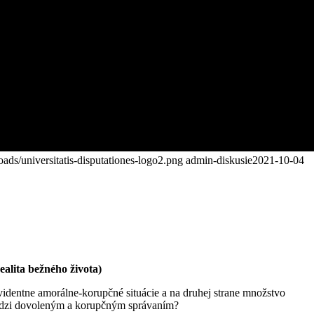
oads/universitatis-disputationes-logo2.png
admin-diskusie
2021-10-04
ealita bežného života)
evidentne amorálne-korupčné situácie a na druhej strane množstvo
medzi dovoleným a korupčným správaním?