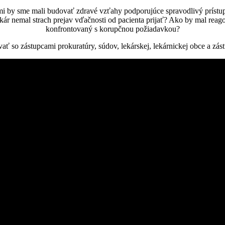
mi by sme mali budovať zdravé vzťahy podporujúce spravodlivý prístup p
kár nemal strach prejav vďačnosti od pacienta prijať? Ako by mal reagova
konfrontovaný s korupčnou požiadavkou?
ť so zástupcami prokuratúry, súdov, lekárskej, lekárnickej obce a zá