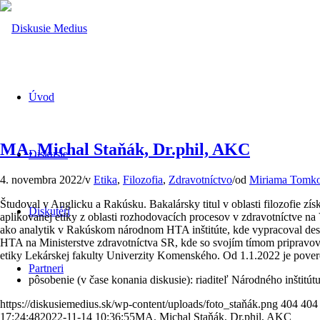
Úvod
MA. Michal Staňák, Dr.phil, AKC
Diskusie
4. novembra 2022
/
v
Etika
,
Filozofia
,
Zdravotníctvo
/
od
Miriama Tomk
Študoval v Anglicku a Rakúsku. Bakalársky titul v oblasti filozofie zís
Diskutéri
aplikovanej etiky z oblasti rozhodovacích procesov v zdravotníctve n
ako analytik v Rakúskom národnom HTA inštitúte, kde vypracoval de
HTA na Ministerstve zdravotníctva SR, kde so svojím tímom pripravoval
etiky Lekárskej fakulty Univerzity Komenského. Od 1.1.2022 je pov
Partneri
pôsobenie (v čase konania diskusie): riaditeľ Národného inštitú
https://diskusiemedius.sk/wp-content/uploads/foto_staňák.png
404
404
17:24:48
2022-11-14 10:36:55
MA. Michal Staňák, Dr.phil, AKC