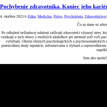
Pochybenie zdravotníka. Koniec jeho kariér
4. októbra 2021
/
v
Etika
,
Medicína
,
Právo
,
Psychológia
,
Zdravotníctvo
/
Čo sa stane so zdra
Po odhalení nežiaducej udalosti zažívajú zdravotníci výrazný stres, k
vznikajú u nich obavy z možných následkov pri stretnutí zoči voči p
vyhýbajú. Okrem rôznych psychologických a psychosomatických nás
potenciálnej straty reputácie, informovania o zlyhaní a ospravedlneni
napríkl
Sme ako spoločn