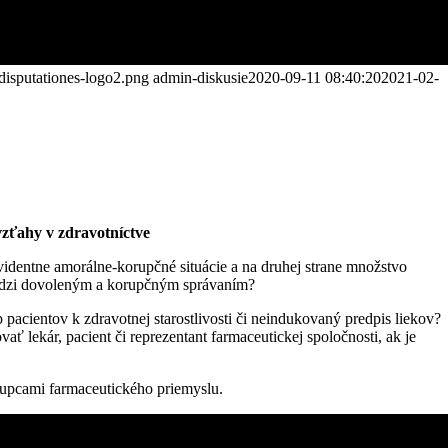
-disputationes-logo2.png
admin-diskusie
2020-09-11 08:40:20
2021-02-
vzťahy v zdravotníctve
evidentne amorálne-korupčné situácie a na druhej strane množstvo
medzi dovoleným a korupčným správaním?
acientov k zdravotnej starostlivosti či neindukovaný predpis liekov?
ť lekár, pacient či reprezentant farmaceutickej spoločnosti, ak je
stupcami farmaceutického priemyslu.