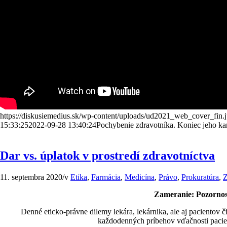
https://diskusiemedius.sk/wp-content/uploads/ud2021_web_cover_fin.
15:33:25
2022-09-28 13:40:24
Pochybenie zdravotníka. Koniec jeho kar
Dar vs. úplatok v prostredí zdravotníctva
11. septembra 2020
/
v
Etika
,
Farmácia
,
Medicína
,
Právo
,
Prokuratúra
,
Z
Zameranie: Pozornosti
Denné eticko-právne dilemy lekára, lekárnika, ale aj pacientov 
každodenných príbehov vďačnosti pacie