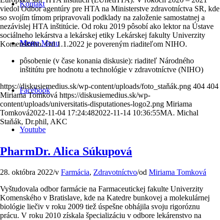
Kontakt
viedol Odbor agentúry pre HTA na Ministerstve zdravotníctva SR, kde
so svojím tímom pripravovali podklady na založenie samostatnej a
nezávislej HTA inštitúcie. Od roku 2019 pôsobí ako lektor na Ústave
sociálneho lekárstva a lekárskej etiky Lekárskej fakulty Univerzity
Menu
Menu
Komenského. Od 1.1.2022 je povereným riaditeľom NIHO.
pôsobenie (v čase konania diskusie): riaditeľ Národného
inštitútu pre hodnotu a technológie v zdravotníctve (NIHO)
https://diskusiemedius.sk/wp-content/uploads/foto_staňák.png
404
404
Facebook
Miriama Tomková
https://diskusiemedius.sk/wp-
content/uploads/universitatis-disputationes-logo2.png
Miriama
Tomková
2022-11-04 17:24:48
2022-11-14 10:36:55
MA. Michal
Staňák, Dr.phil, AKC
Youtube
PharmDr. Alica Súkupová
28. októbra 2022
/
v
Farmácia
,
Zdravotníctvo
/
od
Miriama Tomková
Vyštudovala odbor farmácie na Farmaceutickej fakulte Univerzity
Komenského v Bratislave, kde na Katedre bunkovej a molekulárnej
biológie liečiv v roku 2009 tiež úspešne obhájila svoju rigoróznu
prácu. V roku 2010 získala špecializáciu v odbore lekárenstvo na