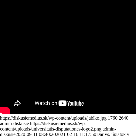
https://diskusiemedius.sk/wp-content/uploads/jablko.jpg
1760
2640
admin-diskusie
https://diskusiemedius.sk/wp-
content/uploads/universitatis-disputationes-logo2.png
admin-
diskusie
2020-09-11 08:40:20
2021-02-16 11:17:50
Dar vs. úplatok v