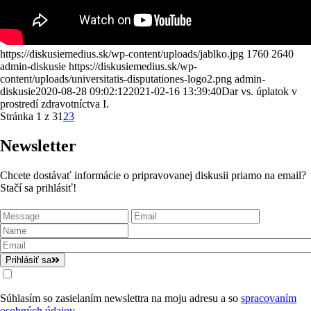
https://diskusiemedius.sk/wp-content/uploads/jablko.jpg
1760
2640
admin-diskusie
https://diskusiemedius.sk/wp-
content/uploads/universitatis-disputationes-logo2.png
admin-
diskusie
2020-08-28 09:02:12
2021-02-16 13:39:40
Dar vs. úplatok v
prostredí zdravotníctva I.
Stránka 1 z 3
1
2
3
Newsletter
Chcete dostávať informácie o pripravovanej diskusii priamo na email?
Stačí sa prihlásiť!
Prihlásiť sa
Súhlasím so zasielaním newslettra na moju adresu a so
spracovaním
osobných údajov
.