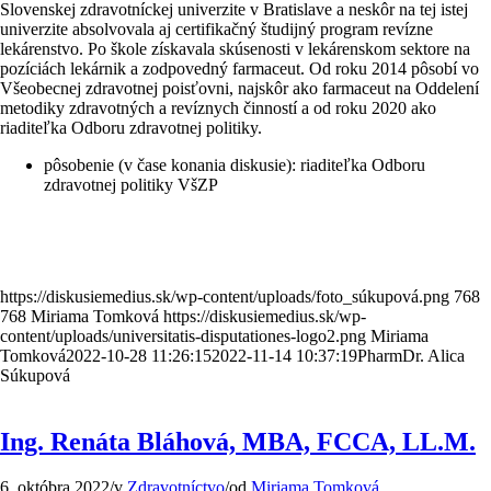
Slovenskej zdravotníckej univerzite v Bratislave a neskôr na tej istej
univerzite absolvovala aj certifikačný študijný program revízne
lekárenstvo. Po škole získavala skúsenosti v lekárenskom sektore na
pozíciách lekárnik a zodpovedný farmaceut. Od roku 2014 pôsobí vo
Všeobecnej zdravotnej poisťovni, najskôr ako farmaceut na Oddelení
metodiky zdravotných a revíznych činností a od roku 2020 ako
riaditeľka Odboru zdravotnej politiky.
pôsobenie (v čase konania diskusie): riaditeľka Odboru
zdravotnej politiky VšZP
https://diskusiemedius.sk/wp-content/uploads/foto_súkupová.png
768
768
Miriama Tomková
https://diskusiemedius.sk/wp-
content/uploads/universitatis-disputationes-logo2.png
Miriama
Tomková
2022-10-28 11:26:15
2022-11-14 10:37:19
PharmDr. Alica
Súkupová
Ing. Renáta Bláhová, MBA, FCCA, LL.M.
6. októbra 2022
/
v
Zdravotníctvo
/
od
Miriama Tomková