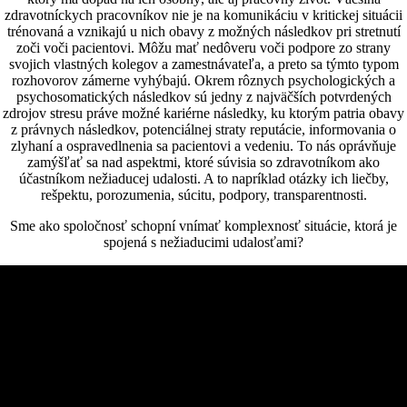
zdravotníckych pracovníkov nie je na komunikáciu v kritickej situácii
trénovaná a vznikajú u nich obavy z možných následkov pri stretnutí
zoči voči pacientovi. Môžu mať nedôveru voči podpore zo strany
svojich vlastných kolegov a zamestnávateľa, a preto sa týmto typom
rozhovorov zámerne vyhýbajú. Okrem rôznych psychologických a
psychosomatických následkov sú jedny z najväčších potvrdených
zdrojov stresu práve možné kariérne následky, ku ktorým patria obavy
z právnych následkov, potenciálnej straty reputácie, informovania o
zlyhaní a ospravedlnenia sa pacientovi a vedeniu. To nás oprávňuje
zamýšľať sa nad aspektmi, ktoré súvisia so zdravotníkom ako
účastníkom nežiaducej udalosti. A to napríklad otázky ich liečby,
rešpektu, porozumenia, súcitu, podpory, transparentnosti.
Sme ako spoločnosť schopní vnímať komplexnosť situácie, ktorá je
spojená s nežiaducimi udalosťami?