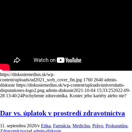
https://diskusiemedius.sk/wp-
content/uploads/ud2021_web_cover_fin.jpg
1760
2640
admin-
diskusie
https://diskusiemedius.sk/wp-content/uploads/universitatis-
disputationes-logo2.png
admin-diskusie
2021-10-04 15:33:25
2022-09-
28 13:40:24
Pochybenie zdravotníka. Koniec jeho kariéry alebo nie?
Dar vs. úplatok v prostredí zdravotníctva
11. septembra 2020
/
v
Etika
,
Farmácia
,
Medicína
,
Právo
,
Prokuratúra
,
Zdravotníctvo
/
od
admin-diskusie