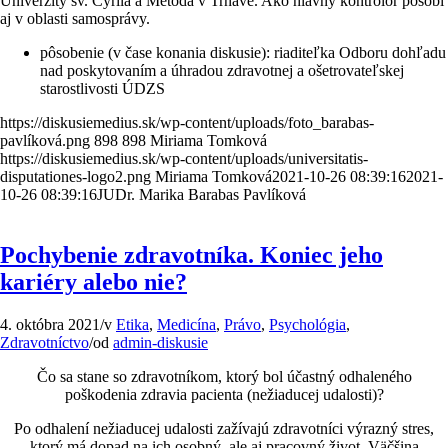
Univerzity sv. Cyrila a Metoda v Trnave. Ako hlavný kontrolór pôsobí
aj v oblasti samosprávy.
pôsobenie (v čase konania diskusie): riaditeľka Odboru dohľadu
nad poskytovaním a úhradou zdravotnej a ošetrovateľskej
starostlivosti ÚDZS
https://diskusiemedius.sk/wp-content/uploads/foto_barabas-
pavlíková.png
898
898
Miriama Tomková
https://diskusiemedius.sk/wp-content/uploads/universitatis-
disputationes-logo2.png
Miriama Tomková
2021-10-26 08:39:16
2021-
10-26 08:39:16
JUDr. Marika Barabas Pavlíková
Pochybenie zdravotníka. Koniec jeho
kariéry alebo nie?
4. októbra 2021
/
v
Etika
,
Medicína
,
Právo
,
Psychológia
,
Zdravotníctvo
/
od
admin-diskusie
Čo sa stane so zdravotníkom, ktorý bol účastný odhaleného
poškodenia zdravia pacienta (nežiaducej udalosti)?
Po odhalení nežiaducej udalosti zažívajú zdravotníci výrazný stres,
ktorý má dopad na ich osobný, ale aj pracovný život. Väčšina