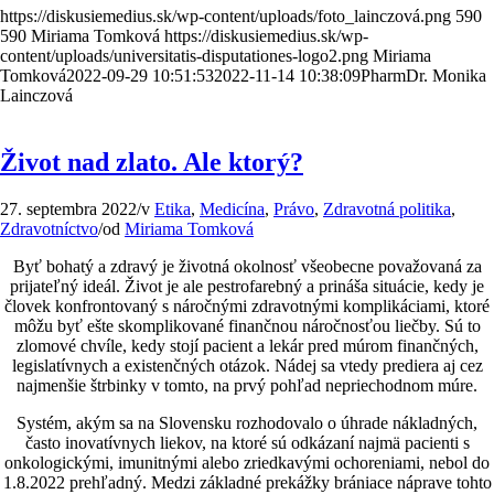
https://diskusiemedius.sk/wp-content/uploads/foto_lainczová.png
590
590
Miriama Tomková
https://diskusiemedius.sk/wp-
content/uploads/universitatis-disputationes-logo2.png
Miriama
Tomková
2022-09-29 10:51:53
2022-11-14 10:38:09
PharmDr. Monika
Lainczová
Život nad zlato. Ale ktorý?
27. septembra 2022
/
v
Etika
,
Medicína
,
Právo
,
Zdravotná politika
,
Zdravotníctvo
/
od
Miriama Tomková
Byť bohatý a zdravý je životná okolnosť všeobecne považovaná za
prijateľný ideál. Život je ale pestrofarebný a prináša situácie, kedy je
človek konfrontovaný s náročnými zdravotnými komplikáciami, ktoré
môžu byť ešte skomplikované finančnou náročnosťou liečby. Sú to
zlomové chvíle, kedy stojí pacient a lekár pred múrom finančných,
legislatívnych a existenčných otázok. Nádej sa vtedy prediera aj cez
najmenšie štrbinky v tomto, na prvý pohľad nepriechodnom múre.
Systém, akým sa na Slovensku rozhodovalo o úhrade nákladných,
často inovatívnych liekov, na ktoré sú odkázaní najmä pacienti s
onkologickými, imunitnými alebo zriedkavými ochoreniami, nebol do
1.8.2022 prehľadný. Medzi základné prekážky brániace náprave tohto