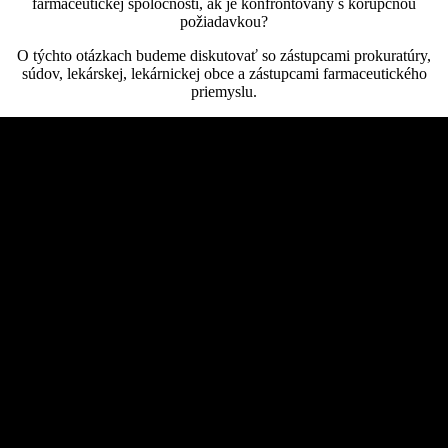
farmaceutickej spoločnosti, ak je konfrontovaný s korupčnou
požiadavkou?
O týchto otázkach budeme diskutovať so zástupcami prokuratúry,
súdov, lekárskej, lekárnickej obce a zástupcami farmaceutického
priemyslu.