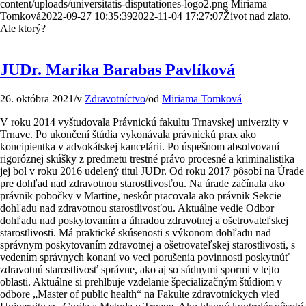
content/uploads/universitatis-disputationes-logo2.png
Miriama
Tomková
2022-09-27 10:35:39
2022-11-04 17:27:07
Život nad zlato.
Ale ktorý?
JUDr. Marika Barabas Pavlíková
26. októbra 2021
/
v
Zdravotníctvo
/
od
Miriama Tomková
V roku 2014 vyštudovala Právnickú fakultu Trnavskej univerzity v
Trnave. Po ukončení štúdia vykonávala právnickú prax ako
koncipientka v advokátskej kancelárii. Po úspešnom absolvovaní
rigoróznej skúšky z predmetu trestné právo procesné a kriminalistika
jej bol v roku 2016 udelený titul JUDr. Od roku 2017 pôsobí na Úrade
pre dohľad nad zdravotnou starostlivosťou. Na úrade začínala ako
právnik pobočky v Martine, neskôr pracovala ako právnik Sekcie
dohľadu nad zdravotnou starostlivosťou. Aktuálne vedie Odbor
dohľadu nad poskytovaním a úhradou zdravotnej a ošetrovateľskej
starostlivosti. Má praktické skúsenosti s výkonom dohľadu nad
správnym poskytovaním zdravotnej a ošetrovateľskej starostlivosti, s
vedením správnych konaní vo veci porušenia povinnosti poskytnúť
zdravotnú starostlivosť správne, ako aj so súdnymi spormi v tejto
oblasti. Aktuálne si prehlbuje vzdelanie špecializačným štúdiom v
odbore „Master of public health“ na Fakulte zdravotníckych vied