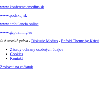
www.konferenciemedius.sk
www.podakuj.sk
www.ambulancia.online
www.gcptraining.eu
© Autorské práva -
Diskusie Medius
-
Enfold Theme by Kriesi
Zásady ochrany osobných údajov
Cookies
Kontakt
Zrolovať na začiatok