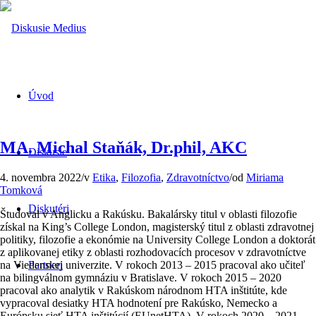
Úvod
MA. Michal Staňák, Dr.phil, AKC
Diskusie
4. novembra 2022
/
v
Etika
,
Filozofia
,
Zdravotníctvo
/
od
Miriama
Tomková
Diskutéri
Študoval v Anglicku a Rakúsku. Bakalársky titul v oblasti filozofie
získal na King’s College London, magisterský titul z oblasti zdravotnej
politiky, filozofie a ekonómie na University College London a doktorát
z aplikovanej etiky z oblasti rozhodovacích procesov v zdravotníctve
na Viedenskej univerzite. V rokoch 2013 – 2015 pracoval ako učiteľ
Partneri
na bilingválnom gymnáziu v Bratislave. V rokoch 2015 – 2020
pracoval ako analytik v Rakúskom národnom HTA inštitúte, kde
vypracoval desiatky HTA hodnotení pre Rakúsko, Nemecko a
Európsku sieť HTA inštitúcií (EUnetHTA). V rokoch 2020 – 2021