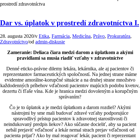
prostredí zdravotníctva
Dar vs. úplatok v prostredí zdravotníctva I.
28. augusta 2020
/
v
Etika
,
Farmácia
,
Medicína
,
Právo
,
Prokuratúra
,
Zdravotníctvo
/
od
admin-diskusie
Zameranie: Deliaca čiara medzi darom a úplatkom a akými
pravidlami sa musia riadiť vzťahy v zdravotníctve
Denné eticko-právne dilemy lekára, lekárnika, ale aj pacientov či
reprezentantov farmaceutických spoločností. Na jednej strane máme
evidentne amorálne-korupčné situácie a na druhej strane množstvo
každodenných príbehov vďačnosti pacientov majúcich podobu kvetov,
dezertu či fľaše vína. Kde je hranica medzi dovoleným a korupčným
správaním?
Čo je to úplatok a je medzi úplatkom a darom rozdiel? Akými
nástrojmi by sme mali budovať zdravé vzťahy podporujúce
spravodlivý prístup pacientov k zdravotnej starostlivosti či
neindukovaný predpis liekov? Ako súčasne docieliť, aby sa pacient
nebál prejaviť vďačnosť a lekár nemal strach prejav vďačnosti od
pacienta prijať? Ako by mal reagovať lekár, pacient či reprezentant