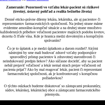
Zameranie: Pozornosti vo vzťahu lekár-pacient sú rizikové
(trestný, ústavný pohľad a realita bežného života)
Denné eticko-právne dilemy lekára, lekárnika, ale aj pacientov či
reprezentantov farmaceutických spoločností. Na jednej strane máme
evidentne amorálne-korupčné situácie a na druhej strane množstvo
každodenných príbehov vďačnosti pacientov majúcich podobu kvetov,
dezertu či fľaše vína. Kde je hranica medzi dovoleným a korupčným
správaním?
Čo je to úplatok a je medzi úplatkom a darom rozdiel? Akými
nástrojmi by sme mali budovať zdravé vzťahy podporujúce
spravodlivý prístup pacientov k zdravotnej starostlivosti či
neindukovaný predpis liekov? Ako súčasne docieliť, aby sa pacient
nebál prejaviť vďačnosť a lekár nemal strach prejav vďačnosti od
pacienta prijať? Ako by mal reagovať lekár, pacient či reprezentant
farmaceutickej spoločnosti, ak je konfrontovaný s korupčnou
požiadavkou?
O týchto otázkach budeme diskutovať so zástupcami prokuratúry,
súdov, lekárskej, lekárnickej obce a zástupcami farmaceutického
priemyslu.