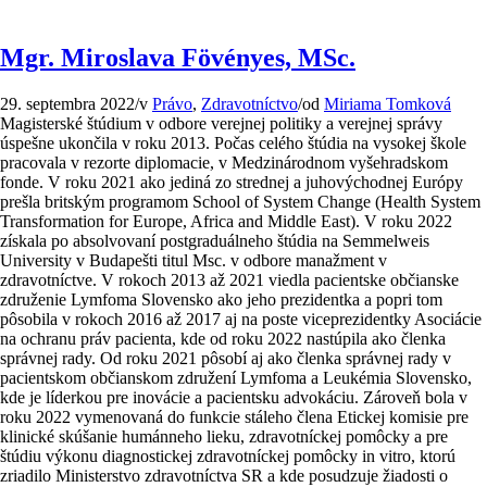
Mgr. Miroslava Fövényes, MSc.
29. septembra 2022
/
v
Právo
,
Zdravotníctvo
/
od
Miriama Tomková
Magisterské štúdium v odbore verejnej politiky a verejnej správy
úspešne ukončila v roku 2013. Počas celého štúdia na vysokej škole
pracovala v rezorte diplomacie, v Medzinárodnom vyšehradskom
fonde. V roku 2021 ako jediná zo strednej a juhovýchodnej Európy
prešla britským programom School of System Change (Health System
Transformation for Europe, Africa and Middle East). V roku 2022
získala po absolvovaní postgraduálneho štúdia na Semmelweis
University v Budapešti titul Msc. v odbore manažment v
zdravotníctve. V rokoch 2013 až 2021 viedla pacientske občianske
združenie Lymfoma Slovensko ako jeho prezidentka a popri tom
pôsobila v rokoch 2016 až 2017 aj na poste viceprezidentky Asociácie
na ochranu práv pacienta, kde od roku 2022 nastúpila ako členka
správnej rady. Od roku 2021 pôsobí aj ako členka správnej rady v
pacientskom občianskom združení Lymfoma a Leukémia Slovensko,
kde je líderkou pre inovácie a pacientsku advokáciu. Zároveň bola v
roku 2022 vymenovaná do funkcie stáleho člena Etickej komisie pre
klinické skúšanie humánneho lieku, zdravotníckej pomôcky a pre
štúdiu výkonu diagnostickej zdravotníckej pomôcky in vitro, ktorú
zriadilo Ministerstvo zdravotníctva SR a kde posudzuje žiadosti o