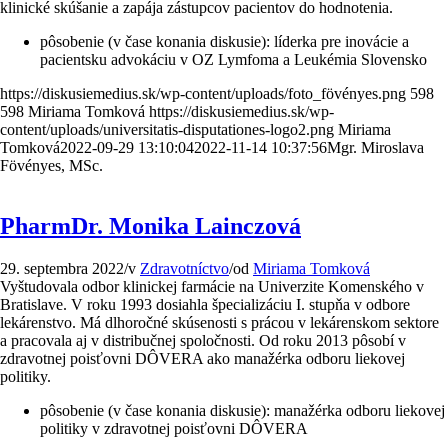
klinické skúšanie a zapája zástupcov pacientov do hodnotenia.
pôsobenie (v čase konania diskusie): líderka pre inovácie a
pacientsku advokáciu v OZ Lymfoma a Leukémia Slovensko
https://diskusiemedius.sk/wp-content/uploads/foto_fövényes.png
598
598
Miriama Tomková
https://diskusiemedius.sk/wp-
content/uploads/universitatis-disputationes-logo2.png
Miriama
Tomková
2022-09-29 13:10:04
2022-11-14 10:37:56
Mgr. Miroslava
Fövényes, MSc.
PharmDr. Monika Lainczová
29. septembra 2022
/
v
Zdravotníctvo
/
od
Miriama Tomková
Vyštudovala odbor klinickej farmácie na Univerzite Komenského v
Bratislave. V roku 1993 dosiahla špecializáciu I. stupňa v odbore
lekárenstvo. Má dlhoročné skúsenosti s prácou v lekárenskom sektore
a pracovala aj v distribučnej spoločnosti. Od roku 2013 pôsobí v
zdravotnej poisťovni DÔVERA ako manažérka odboru liekovej
politiky.
pôsobenie (v čase konania diskusie): manažérka odboru liekovej
politiky v zdravotnej poisťovni DÔVERA