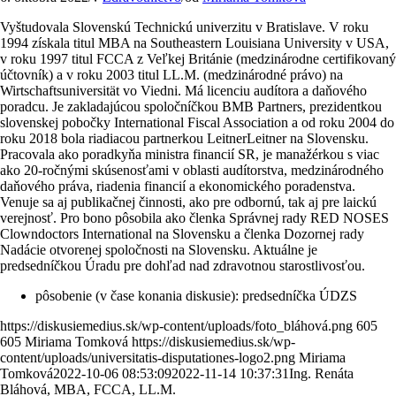
Vyštudovala Slovenskú Technickú univerzitu v Bratislave. V roku
1994 získala titul MBA na Southeastern Louisiana University v USA,
v roku 1997 titul FCCA z Veľkej Británie (medzinárodne certifikovaný
účtovník) a v roku 2003 titul LL.M. (medzinárodné právo) na
Wirtschaftsuniversität vo Viedni. Má licenciu audítora a daňového
poradcu. Je zakladajúcou spoločníčkou BMB Partners, prezidentkou
slovenskej pobočky International Fiscal Association a od roku 2004 do
roku 2018 bola riadiacou partnerkou LeitnerLeitner na Slovensku.
Pracovala ako poradkyňa ministra financií SR, je manažérkou s viac
ako 20-ročnými skúsenosťami v oblasti audítorstva, medzinárodného
daňového práva, riadenia financií a ekonomického poradenstva.
Venuje sa aj publikačnej činnosti, ako pre odbornú, tak aj pre laickú
verejnosť. Pro bono pôsobila ako členka Správnej rady RED NOSES
Clowndoctors International na Slovensku a členka Dozornej rady
Nadácie otvorenej spoločnosti na Slovensku. Aktuálne je
predsedníčkou Úradu pre dohľad nad zdravotnou starostlivosťou.
pôsobenie (v čase konania diskusie): predsedníčka ÚDZS
https://diskusiemedius.sk/wp-content/uploads/foto_bláhová.png
605
605
Miriama Tomková
https://diskusiemedius.sk/wp-
content/uploads/universitatis-disputationes-logo2.png
Miriama
Tomková
2022-10-06 08:53:09
2022-11-14 10:37:31
Ing. Renáta
Bláhová, MBA, FCCA, LL.M.