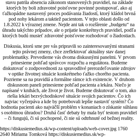
stavu patrila absencia zákonom stanovených pravidiel, na základe
ktorých by boli zdravotné poisťovne povinné postupovať, ako aj
ťažkopádne nastavený proces podávania žiadostí, ktorý kládol brvná
pod nohy lekárom a taktiež pacientom. V tejto oblasti došlo od
1.8.2022 k výraznej zmene. Nejde ani tak o rozšírenie „budgetu“ na
úhradu takýchto prípadov, ale o prijatie konkrétnych pravidiel, podľa
ktorých budú musieť zdravotné poisťovne rozhodovať o žiadostiach.
Diskusia, ktorú sme pre vás pripravili so zainteresovanými stranami
tejto právnej zmeny, chce zreflektovať aktuálny stav danej
problematiky. Prevedieme vás dvoma diskusnými panelmi. V prvom
prinesieme pohľad správcov rozpočtu a regulátora. Budeme
diskutovať o zodpovednosti za spravodlivé prerozdeľovanie zdrojov
v optike životnej situácie konkrétneho ťažko chorého pacienta.
Pozrieme sa na pravidlá a formálne rámce ich existencie. V druhom
diskusnom paneli prinesieme pohľad pacienta a lekára. Niečo je
napísané v knihách, ale život je život. Budeme diskutovať o tom, ako
riešia lekári bezvýchodiskové situácie svojich pacientov. Čo ich
najviac vyčerpáva a kde by potrebovali lepšie nastaviť systém? Čo
hodnotia pacienti ako najväčší problém v konaniach o získanie súhlasu
s osobitnou úhradou? Druhá časť debaty by mala byť testom pravidiel
– či fungujú, či sú pochopené, či nie sú odtrhnuté od bežnej reality.
https://diskusiemedius.sk/wp-content/uploads/web-cover.jpg
1760
2640
Miriama Tomková
https://diskusiemedius.sk/wp-